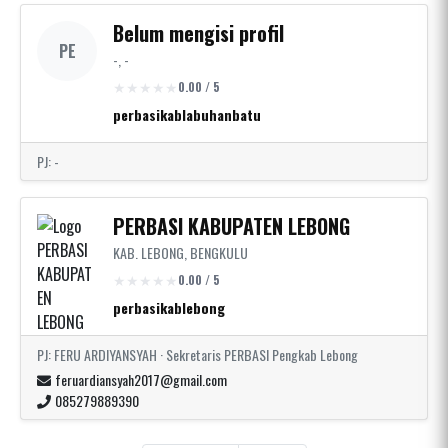
Belum mengisi profil
PE
-, -
0.00 / 5
perbasikablabuhanbatu
PJ: -
PERBASI KABUPATEN LEBONG
KAB. LEBONG, BENGKULU
0.00 / 5
perbasikablebong
PJ: FERU ARDIYANSYAH · Sekretaris PERBASI Pengkab Lebong
feruardiansyah2017@gmail.com
085279889390