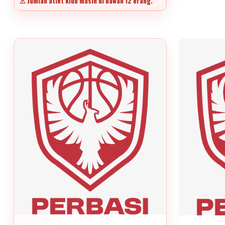
⚠ Jumlah atlet klub masih di bawah 12 orang.