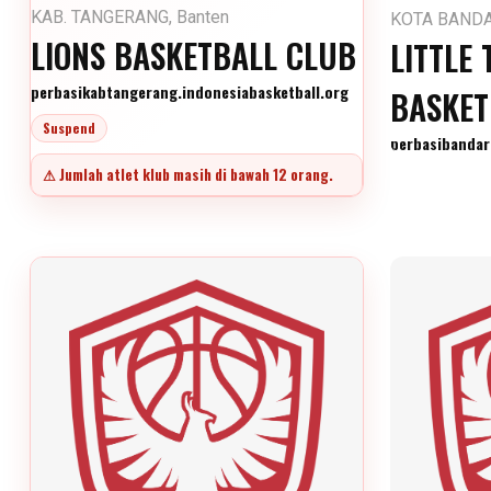
KAB. TANGERANG, Banten
KOTA BANDA
LIONS BASKETBALL CLUB
LITTLE 
perbasikabtangerang.indonesiabasketball.org
BASKET
Suspend
perbasibandar
⚠ Jumlah atlet klub masih di bawah 12 orang.