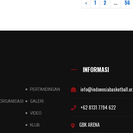
‹
1
2
...
56
INFORMASI
info@indonesiabasketball.or
PERTANDINGAN
ORGANISASI
GALERI
+62 8131 7794 622
VIDEO
GBK ARENA
KLUB