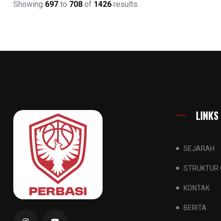
Showing
697
to
708
of
1426
results
LINKS
SEJARAH
STRUKTUR 
KONTAK
BERITA