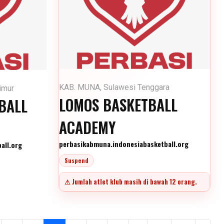
KAB. MUNA, Sulawesi Tenggara
imur
LOMOS BASKETBALL
BALL
ACADEMY
perbasikabmuna.indonesiabasketball.org
all.org
Suspend
⚠ Jumlah atlet klub masih di bawah 12 orang.