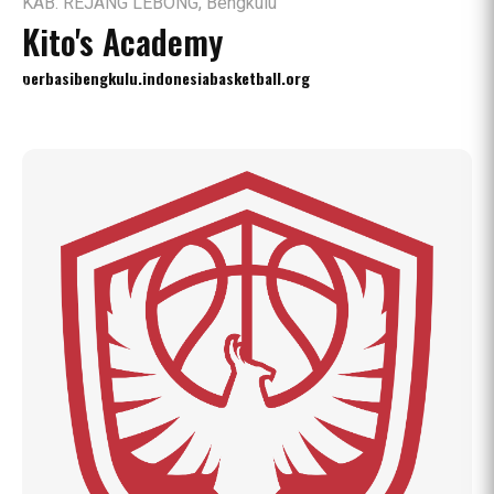
KAB. REJANG LEBONG, Bengkulu
Kito's Academy
perbasibengkulu.indonesiabasketball.org