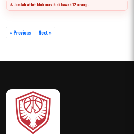
⚠ Jumlah atlet klub masih di bawah 12 orang.
« Previous
Next »