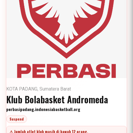
KOTA PADANG, Sumatera Barat
Klub Bolabasket Andromeda
perbasipadang.indonesiabasketball.org
Suspend
⚠ Jumlah atlet klub masih di bawah 12 orang.