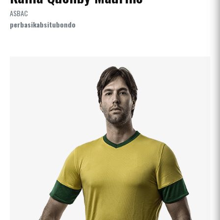
ASBAC
perbasikabsitubondo